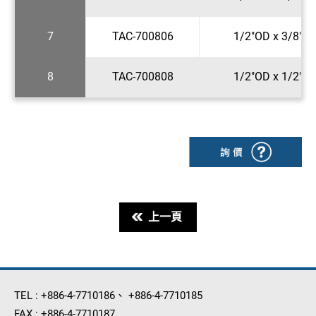
7
TAC-700806
1/2"OD x 3/8"N
8
TAC-700808
1/2"OD x 1/2"N
上一頁
TEL :
+886-4-7710186
、
+886-4-7710185
FAX :
+886-4-7710187