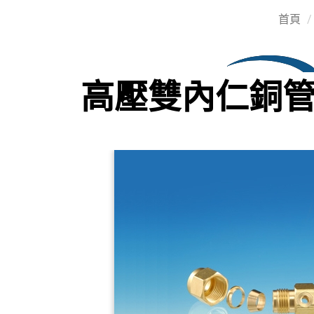
首頁
高壓雙內仁銅管