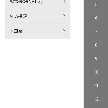
配管接頭(NPT牙)
5
NTA接頭
6
卡車閥
7
8
9
10
11
12