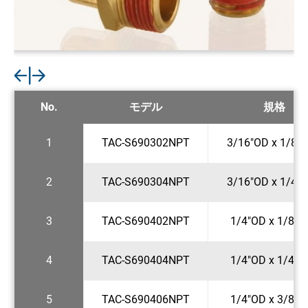
No.
モデル
規格
1
TAC-S690302NPT
3/16"OD x 1/8"
2
TAC-S690304NPT
3/16"OD x 1/4"
3
TAC-S690402NPT
1/4"OD x 1/8"N
4
TAC-S690404NPT
1/4"OD x 1/4"N
5
TAC-S690406NPT
1/4"OD x 3/8"N