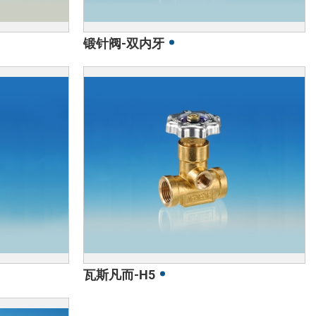
锻针阀-双内牙
瓦斯凡而-H5