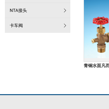
NTA接头
卡车阀
青铜水面凡