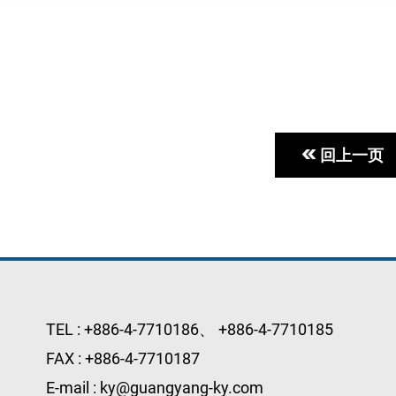
回上一页
TEL :
+886-4-7710186
、
+886-4-7710185
FAX :
+886-4-7710187
E-mail :
ky@guangyang-ky.com