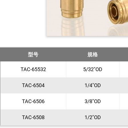
型号
規格
TAC-65532
5/32"OD
TAC-6504
1/4"OD
TAC-6506
3/8"OD
TAC-6508
1/2"OD